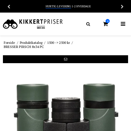
HURTIG LEVERING
1-2 HVERDAGE
0
Forside
/
Produktkatalog
/
1500 -> 2500 kr
/
BRESSER PIRSCH 8x34 PC