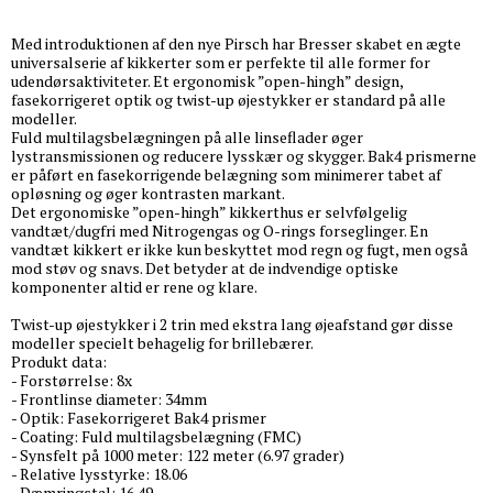
Med introduktionen af den nye Pirsch har Bresser skabet en ægte
universalserie af kikkerter som er perfekte til alle former for
udendørsaktiviteter. Et ergonomisk ”open-hingh” design,
fasekorrigeret optik og twist-up øjestykker er standard på alle
modeller.
Fuld multilagsbelægningen på alle linseflader øger
lystransmissionen og reducere lysskær og skygger. Bak4 prismerne
er påført en fasekorrigende belægning som minimerer tabet af
opløsning og øger kontrasten markant.
Det ergonomiske ”open-hingh” kikkerthus er selvfølgelig
vandtæt/dugfri med Nitrogengas og O-rings forseglinger. En
vandtæt kikkert er ikke kun beskyttet mod regn og fugt, men også
mod støv og snavs. Det betyder at de indvendige optiske
komponenter altid er rene og klare.
Twist-up øjestykker i 2 trin med ekstra lang øjeafstand gør disse
modeller specielt behagelig for brillebærer.
Produkt data:
- Forstørrelse: 8x
- Frontlinse diameter: 34mm
- Optik: Fasekorrigeret Bak4 prismer
- Coating: Fuld multilagsbelægning (FMC)
- Synsfelt på 1000 meter: 122 meter (6.97 grader)
- Relative lysstyrke: 18.06
- Dæmringstal: 16.49