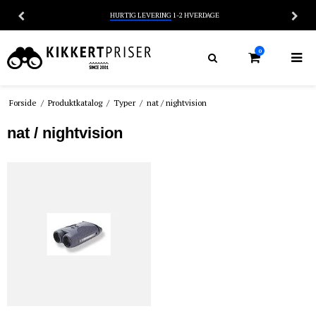
14 DAGES
RETURRET
0
Forside
/
Produktkatalog
/
Typer
/
nat / nightvision
nat / nightvision