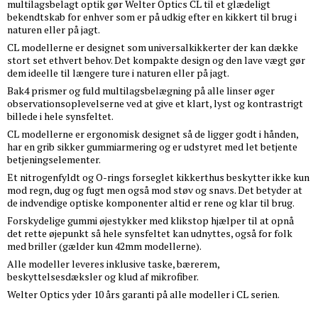
multilagsbelagt optik gør Welter Optics CL til et glædeligt
bekendtskab for enhver som er på udkig efter en kikkert til brug i
naturen eller på jagt.
CL modellerne er designet som universalkikkerter der kan dække
stort set ethvert behov. Det kompakte design og den lave vægt gør
dem ideelle til længere ture i naturen eller på jagt.
Bak4 prismer og fuld multilagsbelægning på alle linser øger
observationsoplevelserne ved at give et klart, lyst og kontrastrigt
billede i hele synsfeltet.
CL modellerne er ergonomisk designet så de ligger godt i hånden,
har en grib sikker gummiarmering og er udstyret med let betjente
betjeningselementer.
Et nitrogenfyldt og O-rings forseglet kikkerthus beskytter ikke kun
mod regn, dug og fugt men også mod støv og snavs. Det betyder at
de indvendige optiske komponenter altid er rene og klar til brug.
Forskydelige gummi øjestykker med klikstop hjælper til at opnå
det rette øjepunkt så hele synsfeltet kan udnyttes, også for folk
med briller (gælder kun 42mm modellerne).
Alle modeller leveres inklusive taske, bærerem,
beskyttelsesdæksler og klud af mikrofiber.
Welter Optics yder 10 års garanti på alle modeller i CL serien.