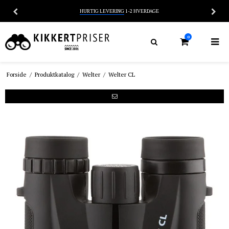
HURTIG LEVERING
1-2 HVERDAGE
0
Forside
/
Produktkatalog
/
Welter
/
Welter CL