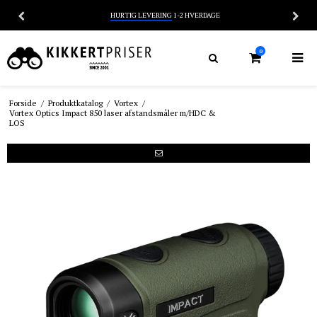
HURTIG LEVERING
1-2 HVERDAGE
0
Forside
/
Produktkatalog
/
Vortex
/
Vortex Optics Impact 850 laser afstandsmåler m/HDC &
LOS